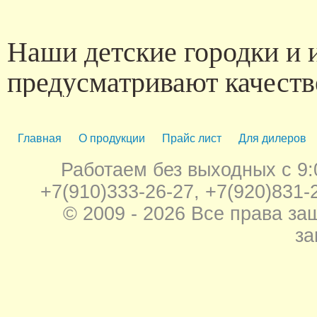
Наши детские городки и 
предусматривают качеств
Пожалуйста приобретайте
нас!
Главная
О продукции
Прайс лист
Для дилеров
Работаем без выходных с 9:0
Наши услуги по обустройст
+7(910)333-26-27, +7(920)831-2
городками уже востребованы бо
© 2009 - 2026 Все права з
самый большой ассортимент для
за
городки, лавочки и урны, спо
песочницы, уличные тренаже
игровые комнаты.