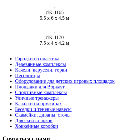
ИК-1165
5,5 х 6 х 4,5 м
ИК-1170
7,5 х 4 х 4,2 м
Городки из пластика
Деревянные комплексы
Качели, карусели, горки
Песочницы
Оборудование для детских игровых площадок
Площадки для Воркаут
Спортивные комплексы
Уличные тренажеры
Качалки на пружинах
Беседки и теневые навесы
Скамейки, диваны. столы
Для скейт-парков
Хоккейные коробки
Связаться с нами